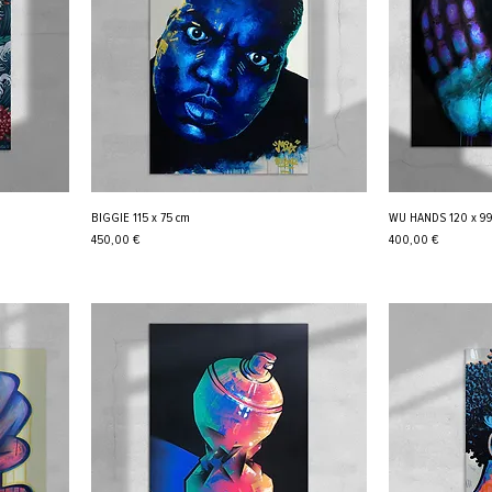
BIGGIE 115 x 75 cm
WU HANDS 120 x 99
Cena
Cena
450,00 €
400,00 €