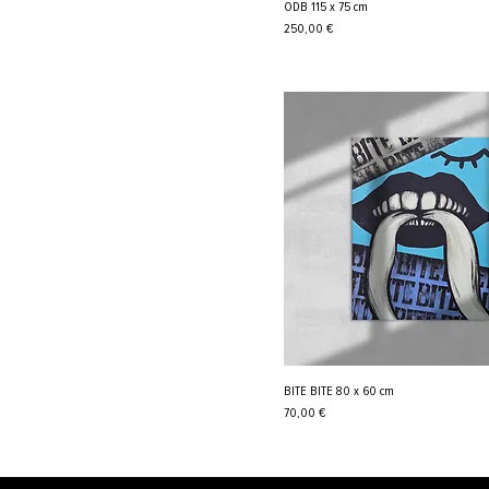
ODB 115 x 75 cm
Cena
250,00 €
BITE BITE 80 x 60 cm
Cena
70,00 €