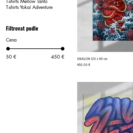
T-shirts Mellow Tanto
T-shirts Yokai Adventure
Filtrovat podle
Cena
50 €
450 €
DRAGON 120 x 99 cm
Cena
450,00 €