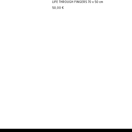
LIFE THROUGH FINGERS 70 x 50 cm
Cena
50,00 €