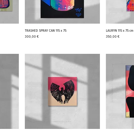
TRASHED SPRAY CAN 115 x 75
LAURYN 115 x 75 cm
Cena
Cena
300,00 €
350,00 €