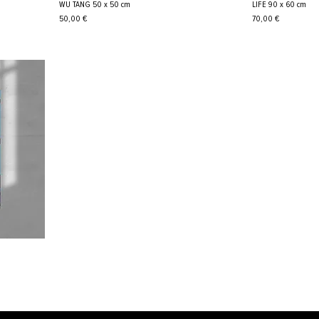
WU TANG 50 x 50 cm
LIFE 90 x 60 cm
Cena
Cena
50,00 €
70,00 €