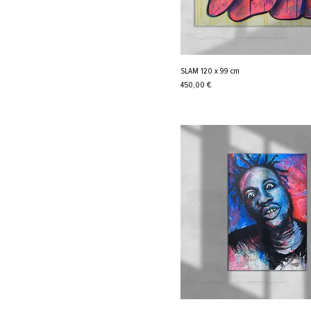
SLAM 120 x 99 cm
Cena
450,00 €