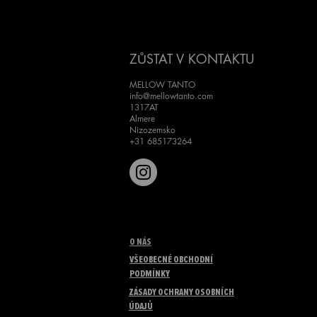
ZŮSTAT V KONTAKTU
MELLOW TANTO
info@mellowtanto.com
1317AT
Almere
Nizozemsko
+31 685173264
O NÁS
VŠEOBECNÉ OBCHODNÍ
PODMÍNKY
ZÁSADY OCHRANY OSOBNÍCH
ÚDAJŮ