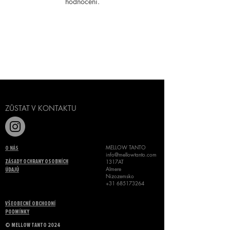
hodnocení.
Napsat recenzi
ZŮSTAT V KONTAKTU
MELLOW TANTO
O NÁS
info@mellowtanto.com
1317AT
ZÁSADY OCHRANY OSOBNÍCH
Almere
ÚDAJŮ
Nizozemsko
+31 685173264
VŠEOBECNÉ OBCHODNÍ
PODMÍNKY
©
MELLOW TANTO 2024