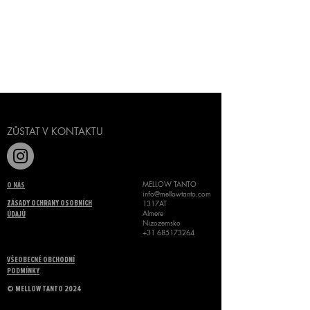
Napsat recenzi
ZŮSTAT V KONTAKTU
MELLOW TANTO
O NÁS
info@mellowtanto.com
1317AT
ZÁSADY OCHRANY OSOBNÍCH
Almere
ÚDAJŮ
Nizozemsko
+31 685173264
VŠEOBECNÉ OBCHODNÍ
PODMÍNKY
©
MELLOW TANTO 2024