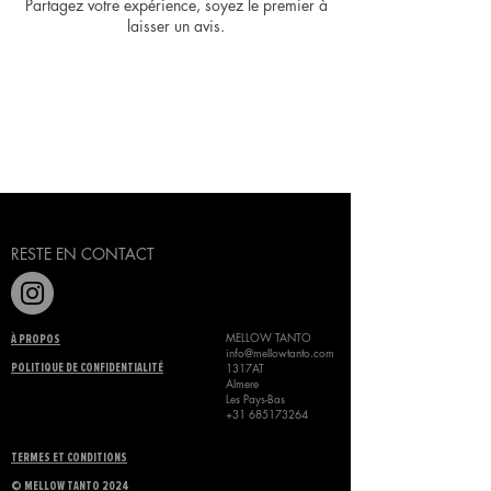
Partagez votre expérience, soyez le premier à
laisser un avis.
Laisser un avis
RESTE EN CONTACT
MELLOW TANTO
À PROPOS
info@mellowtanto.com
1317AT
POLITIQUE DE CONFIDENTIALITÉ
Almere
Les Pays-Bas
+31 685173264
TERMES ET CONDITIONS
©
MELLOW TANTO 2024