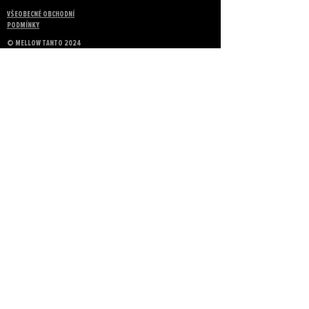
VŠEOBECNÉ OBCHODNÍ
PODMÍNKY
©
MELLOW TANTO 2024
KONTAKT
Name
Email
Message