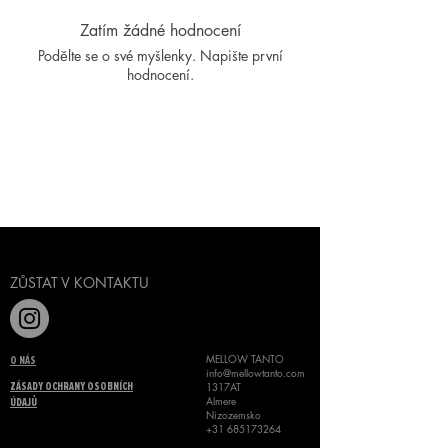
Zatím žádné hodnocení
Podělte se o své myšlenky. Napište první
hodnocení.
Napsat recenzi
ZŮSTAT V KONTAKTU
MELLOW TANTO
O NÁS
info@mellowtanto.com
1317AT
ZÁSADY OCHRANY OSOBNÍCH
Almere
ÚDAJŮ
Nizozemsko
+31 685173264